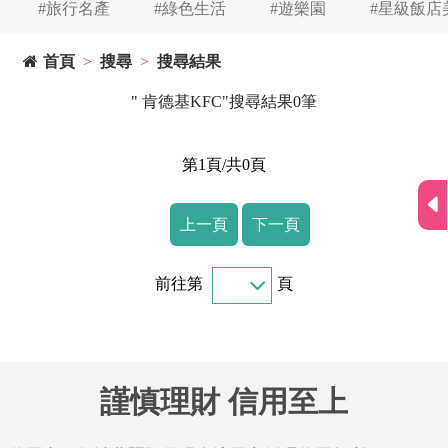
#旅行名產
#綠色生活
#遊樂園
#星級飯店
首頁
搜尋
搜尋結果
" 肯德基KFC"搜尋結果0筆
第1頁/共0頁
上一頁
下一頁
前往第
頁
謹慎理財 信用至上