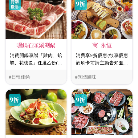
嘿鍋石頭涮涮鍋
寓･永恆
消費開鍋享贈「雞肉、蛤
消費享9折優惠(欲享優惠
蠣、花枝漿」任選乙份(價
於刷卡前請主動告知並出
值100元)
示畫面)
#日韓佳餚
#異國風味