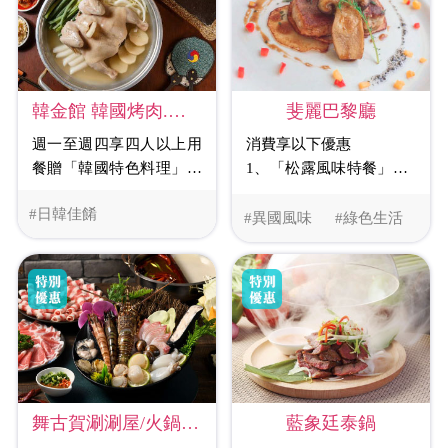
韓金館 韓國烤肉.韓國鍋物
斐麗巴黎廳
週一至週四享四人以上用
消費享以下優惠
餐贈「韓國特色料理」乙
1、「松露風味特餐」享9
份(價值280元)(需事先訂
折
#日韓佳餚
位)
2、「主廚特餐」享95折
#異國風味
#綠色生活
藍象廷泰鍋
舞古賀涮涮屋/火鍋-高雄華榮店