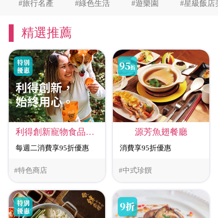
#旅行名產
#綠色生活
#遊樂園
#星級飯店
精選推薦
源芳魚翅餐廳
利得創新寵物食品股份有限公司
消費享95折優惠
每週二消費享95折優惠
#特色商店
#中式珍饌