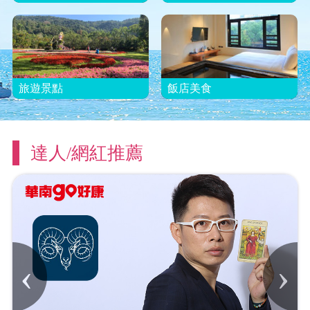
旅遊景點
飯店美食
達人/網紅推薦
‹
›