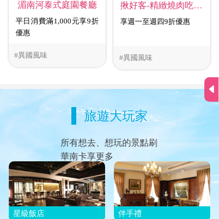
湄南河泰式庭園餐廳
揪好客-精緻燒肉吃到爽新竹店
平日消費滿1,000元享9折
享週一至週四9折優惠
優惠
#異國風味
#異國風味
旅遊大玩家
所有想去、想玩的景點刷
華南卡享更多
星級飯店
伴手禮