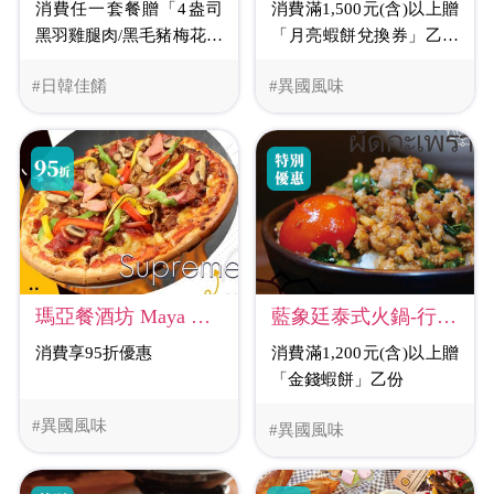
消費滿1,500元(含)以上贈
消費任一套餐贈「4盎司
「月亮蝦餅兌換券」乙張
黑羽雞腿肉/黑毛豬梅花」
(限下次消費時使用)
乙份(二選一)
#日韓佳餚
#異國風味
藍象廷泰式火鍋-行天宮店
瑪亞餐酒坊 Maya Bistro
消費滿1,200元(含)以上贈
消費享95折優惠
「金錢蝦餅」乙份
#異國風味
#異國風味