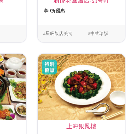
廳
新悦花園酒店-頤粵軒
享9折優惠
#星級飯店美食
#中式珍饌
上海銀鳳樓