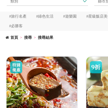
#旅行名產
#綠色生活
#遊樂園
#星級飯店美
#必勝客
首頁
搜尋
搜尋結果