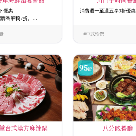
海岸海鮮婚宴會館
川門子時尚餐
下優惠
消費週一至週五享9折優惠
招牌香酥鴨7折。
宴(至少刷兩萬)，贈喜宴包
桌紅酒乙瓶+果汁無限暢
饌
#中式珍饌
菜(至少刷三千)，贈果汁無
八分飽餐廳
堂台式漢方麻辣鍋