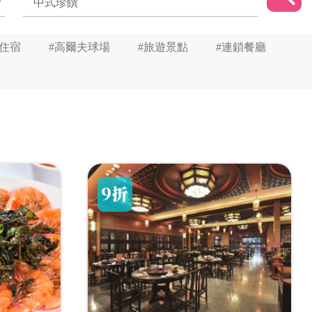
星住宿
#高爾夫球場
#旅遊景點
#連鎖餐廳