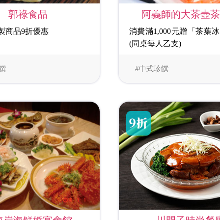
阿義師的大茶壺
郭祿食品
消費滿1,000元贈「茶葉
製商品9折優惠
(同桌每人乙支)
饌
#中式珍饌