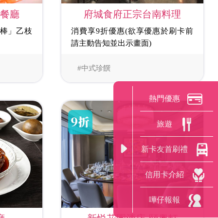
茶餐廳
府城食府正宗台南料理
冰棒」乙枝
消費享9折優惠(欲享優惠於刷卡前
請主動告知並出示畫面)
#中式珍饌
熱門優惠
旅遊
新卡友首刷禮
信用卡介紹
嘩仔報報