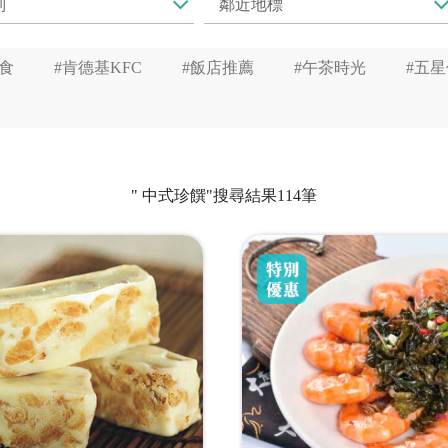
食
#肯德基KFC
#飯店推薦
#午茶時光
#五
" 中式珍饌"搜尋結果114筆