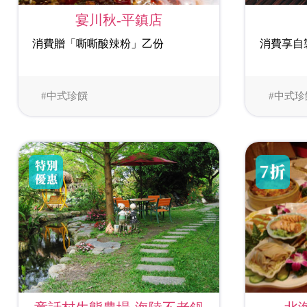
宴川秋-平鎮店
消費贈「嘶嘶酸辣粉」乙份
消費享自
#中式珍饌
#中式珍