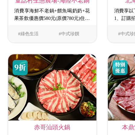
北
童話村生態農場-海陸不老鍋
消費享以
消費享海鮮不老鍋+餵魚喝奶奶+花
1、訂購
果茶飲優惠價580元(原價780元)住宿
2、訂喜
打9折再送餵魚喝奶奶+撈大肚魚黑
套(贈每
殼蝦比賽+跟小矮人拍照+平面迷宮
#綠色生活
#中式珍饌
#中式珍
飲)。
闖關遊戲
3、訂桌
限暢飲。
赤哥汕頭火鍋
本鼎