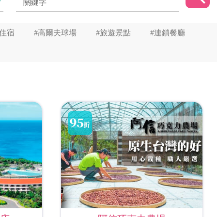
星住宿
#高爾夫球場
#旅遊景點
#連鎖餐廳