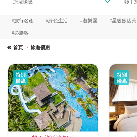
#旅行名產
#綠色生活
#遊樂園
#星級飯店美
#必勝客
首頁
旅遊優惠