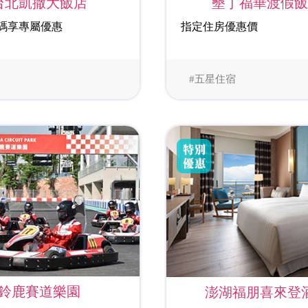
台北凱撒大飯店
墾丁福華渡假
碼享專屬優惠
指定住房優惠價
#五星住宿
鈴鹿賽道樂園
澎湖福朋喜來登