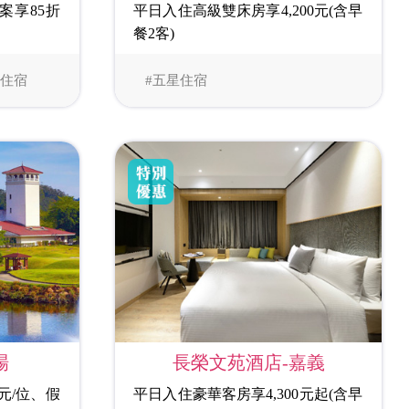
案享85折
平日入住高級雙床房享4,200元(含早
餐2客)
星住宿
#五星住宿
場
長榮文苑酒店-嘉義
元/位、假
平日入住豪華客房享4,300元起(含早