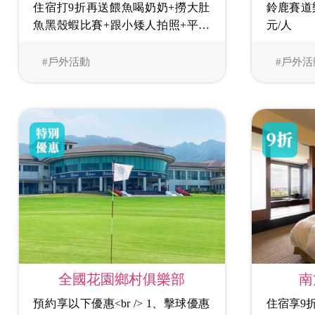
住宿打9折再送餵魚喝奶奶+撈大肚
鈴鹿賽道
魚黑殼蝦比賽+跟小矮人拍照+平面
元/人
迷宮闖關遊戲
#戶外活動
#戶外活
南
全國花園鄉村俱樂部
住宿享9
預約享以下優惠<br /> 1、擊球優惠