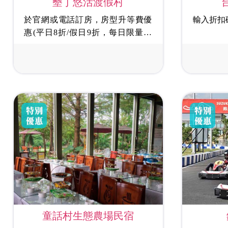
墾丁悠活渡假村
輸入折扣
於官網或電話訂房，房型升等費優
惠(平日8折/假日9折，每日限量10
間)。
童話村生態農場民宿