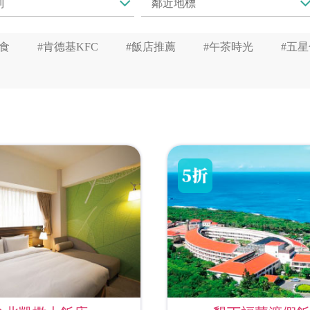
食
#肯德基KFC
#飯店推薦
#午茶時光
#五