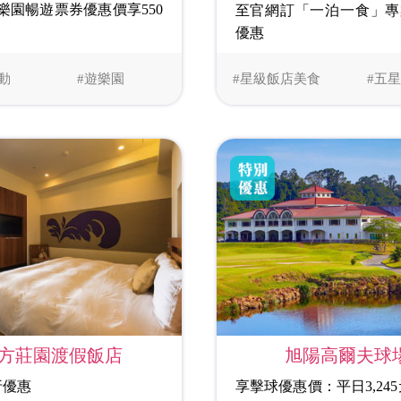
樂園暢遊票券優惠價享550
至官網訂「一泊一食」專
優惠
動
#遊樂園
#星級飯店美食
#五
方莊園渡假飯店
旭陽高爾夫球
折優惠
享擊球優惠價：平日3,245