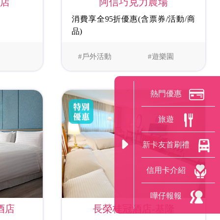
飯店
阿信巧克力農場
消費享全95折優惠(含票券/活動/商
品)
#戶外活動
#遊樂園
熱門優惠
旅遊
新卡友首刷禮
信用卡介紹
嘩仔報報
酒店
長榮桂冠酒店-基隆