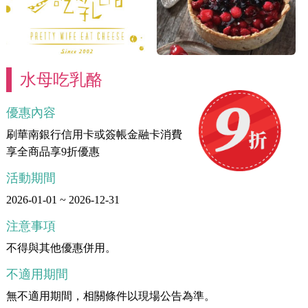
水母吃乳酪
優惠內容
刷華南銀行信用卡或簽帳金融卡消費
享全商品享9折優惠
活動期間
2026-01-01 ~ 2026-12-31
注意事項
不得與其他優惠併用。
不適用期間
無不適用期間，相關條件以現場公告為準。