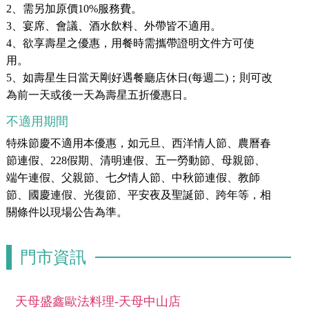
2、需另加原價10%服務費。
3、宴席、會議、酒水飲料、外帶皆不適用。
4、欲享壽星之優惠，用餐時需攜帶證明文件方可使
用。
5、如壽星生日當天剛好遇餐廳店休日(每週二)；則可改
為前一天或後一天為壽星五折優惠日。
不適用期間
特殊節慶不適用本優惠，如元旦、西洋情人節、農曆春
節連假、228假期、清明連假、五一勞動節、母親節、
端午連假、父親節、七夕情人節、中秋節連假、教師
節、國慶連假、光復節、平安夜及聖誕節、跨年等，相
關條件以現場公告為準。
門市資訊
天母盛鑫歐法料理-天母中山店