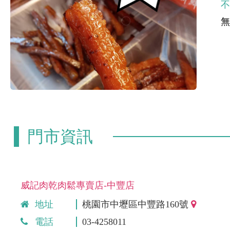
門市資訊
威記肉乾肉鬆專賣店-中豐店
地址
桃園市中壢區中豐路160號
電話
03-4258011