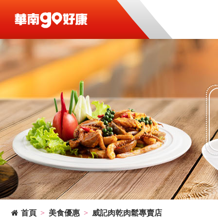
首頁
美食優惠
威記肉乾肉鬆專賣店