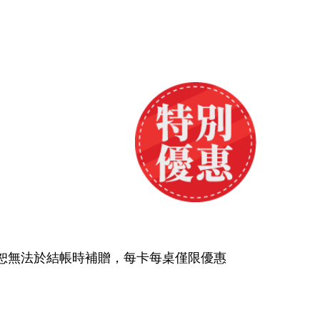
恕無法於結帳時補贈，每卡每桌僅限優惠