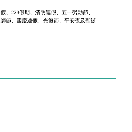
假、228假期、清明連假、五一勞動節、
教師節、國慶連假、光復節、平安夜及聖誕