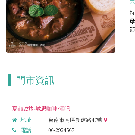
特
門市資訊
夏都城旅-城思咖啡•酒吧
地址
台南市南區新建路47號
電話
06-2924567