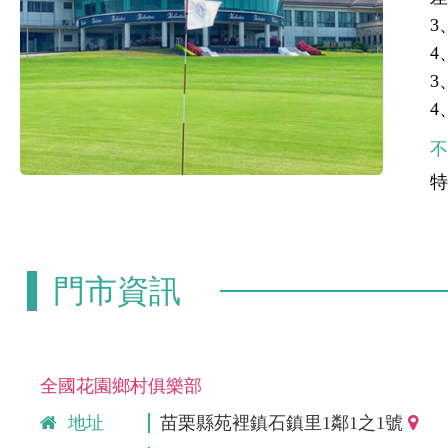
3
4
3
4
門市資訊
全國花園鄉村俱樂部
地址
苗栗縣苑裡鎮石鎮里1鄰1之1號