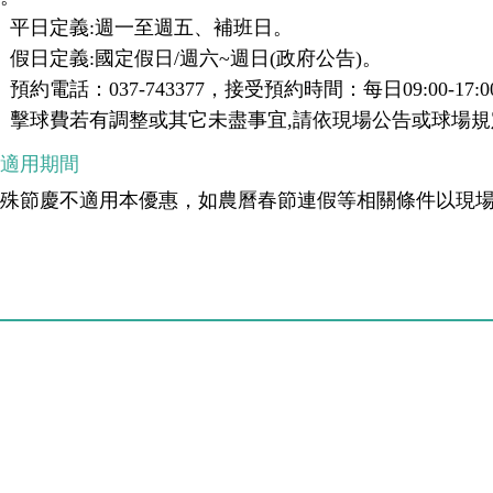
、平日定義:週一至週五、補班日。
、假日定義:國定假日/週六~週日(政府公告)。
、預約電話：037-743377，接受預約時間：每日09:00-17:0
、擊球費若有調整或其它未盡事宜,請依現場公告或球場
不適用期間
特殊節慶不適用本優惠，如農曆春節連假等相關條件以現