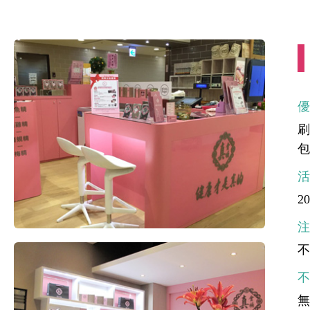
刷
包
20