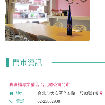
門市資訊
真食補專業補品-台北總公司門市
地址
台北市大安區辛亥路一段93號1樓
電話
02-23682938