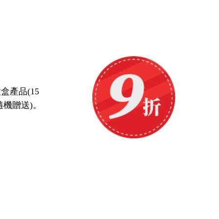
產品(15
隨機贈送)。