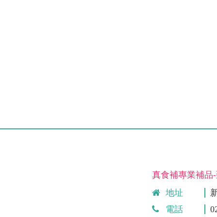
真食補專業補品
地址
電話
0