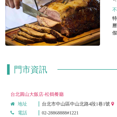
特
曆
假
門市資訊
台北圓山大飯店-松鶴餐廳
地址
台北市中山區中山北路4段1巷1號
電話
02-28868888#1221