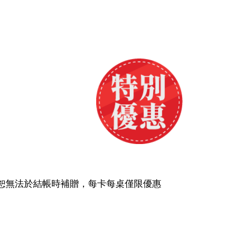
恕無法於結帳時補贈，每卡每桌僅限優惠