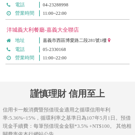
電話
04-23288998
營業時間
11:00~22:00
洋城義大利餐廳-嘉義大全聯店
地址
嘉義市西區博愛路二段281號1樓
電話
05-2330168
營業時間
11:00~22:00
謹慎理財 信用至上
信用卡一般消費暨預借現金適用之循環信用年利
率:5.36%~15%，循環利率之基準日為107年5月1日。預借
現金手續費：每筆預借現金金額*3.5% +NT$100。 其他相
關費率依本行網站公告。