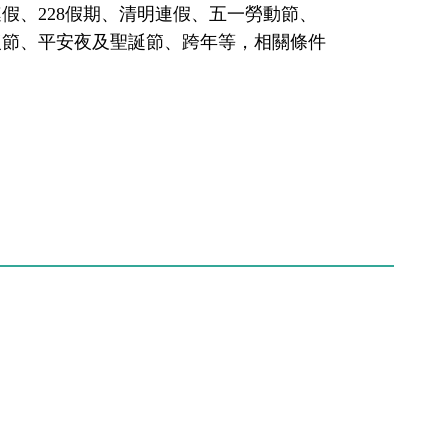
假、228假期、清明連假、五一勞動節、
復節、平安夜及聖誕節、跨年等，相關條件