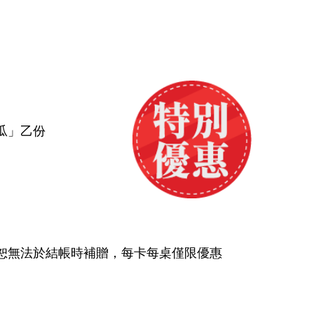
瓜」乙份
恕無法於結帳時補贈，每卡每桌僅限優惠