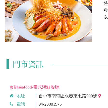
特
門市資訊
貢拋seafood-泰式海鮮餐廳
地址
台中市南屯區永春東七路500號
電話
04-23801975