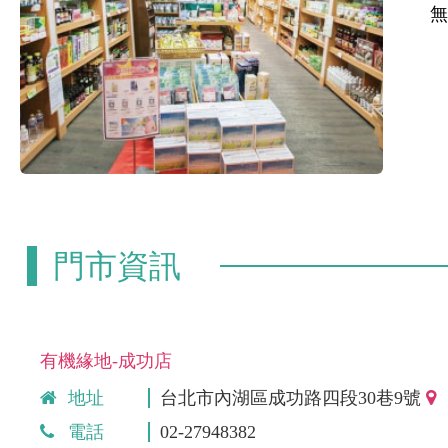
門市資訊
有機緣地-成功店
地址
台北市內湖區成功路四段30巷9號
電話
02-27948382