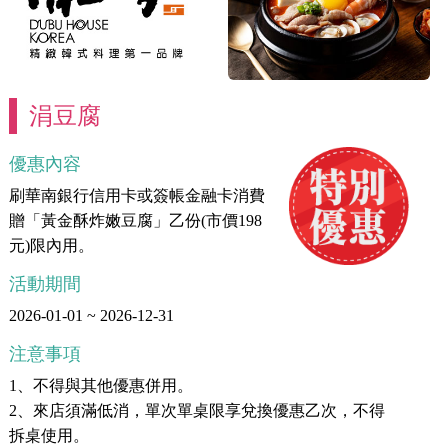
涓豆腐
優惠內容
刷華南銀行信用卡或簽帳金融卡消費
贈「黃金酥炸嫩豆腐」乙份(市價198
元)限內用。
活動期間
2026-01-01 ~ 2026-12-31
注意事項
1、不得與其他優惠併用。
2、來店須滿低消，單次單桌限享兌換優惠乙次，不得
拆桌使用。