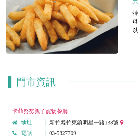
特
門市資訊
卡菲努努親子寵物餐廳
地址
新竹縣竹東鎮明星一路138號
電話
03-5827709