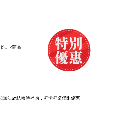
份。<商品
恕無法於結帳時補贈，每卡每桌僅限優惠