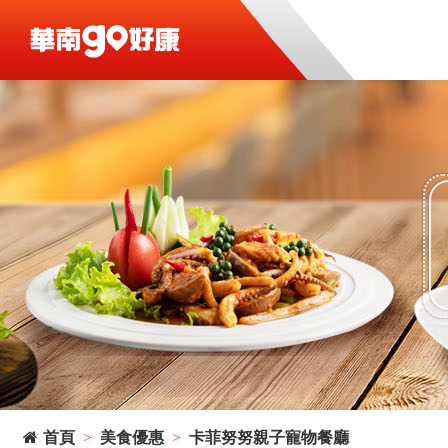
首頁
美食優惠
卡菲努努親子寵物餐廳