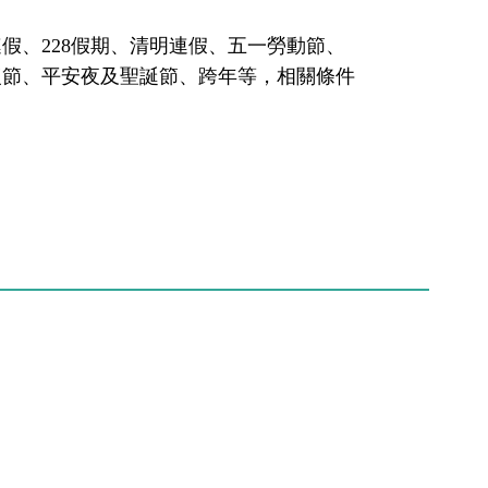
假、228假期、清明連假、五一勞動節、
復節、平安夜及聖誕節、跨年等，相關條件