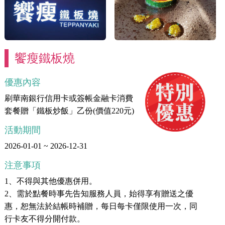
饗瘦鐵板燒
優惠內容
刷華南銀行信用卡或簽帳金融卡消費
套餐贈「鐵板炒飯」乙份(價值220元)
活動期間
2026-01-01 ~ 2026-12-31
注意事項
1、不得與其他優惠併用。
2、需於點餐時事先告知服務人員，始得享有贈送之優
惠，恕無法於結帳時補贈，每日每卡僅限使用一次，同
行卡友不得分開付款。