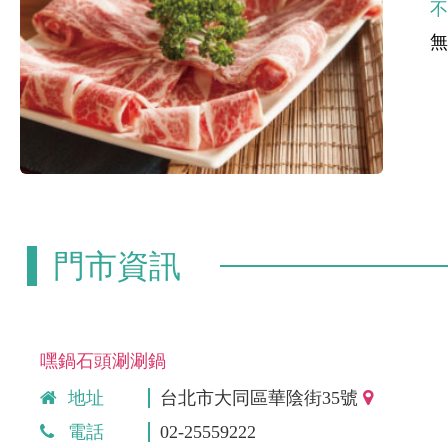
門市資訊
嘿鍋石頭涮涮鍋
地址
台北市大同區華陰街35號
電話
02-25559222