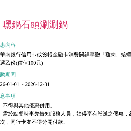
嘿鍋石頭涮涮鍋
優惠內容
刷華南銀行信用卡或簽帳金融卡消費開鍋享贈「雞肉、蛤
選乙份(價值100元)
活動期間
26-01-01 ~ 2026-12-31
注意事項
、不得與其他優惠併用。
、需於點餐時事先告知服務人員，始得享有贈送之優惠，
乙次，同行卡友不得分開付款。