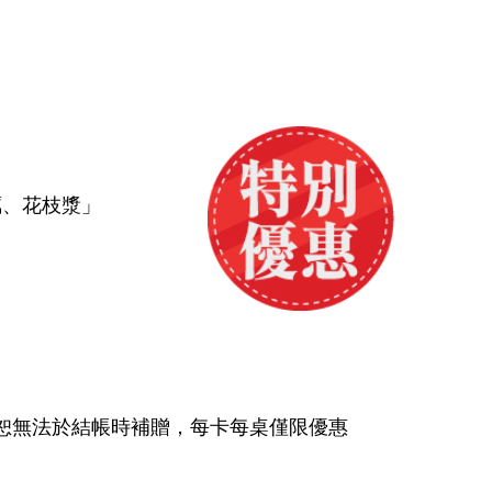
蠣、花枝漿」
恕無法於結帳時補贈，每卡每桌僅限優惠