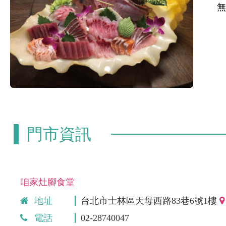
門市資訊
咱家灶腳食堂
地址
台北市士林區天母西路83巷6號1樓
電話
02-28740047