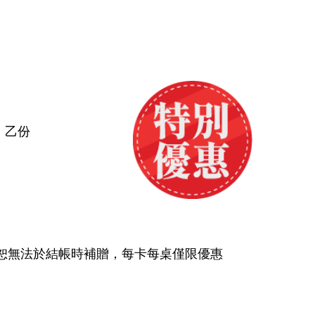
」乙份
恕無法於結帳時補贈，每卡每桌僅限優惠