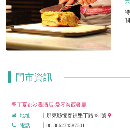
門市資訊
墾丁夏都沙灘酒店-愛琴海西餐廳
地址
屏東縣恆春鎮墾丁路451號
電話
08-8862345#7301