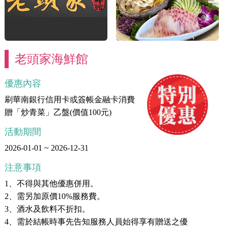
老頭家海鮮館
優惠內容
刷華南銀行信用卡或簽帳金融卡消費
贈「炒青菜」乙盤(價值100元)
活動期間
2026-01-01 ~ 2026-12-31
注意事項
1、不得與其他優惠併用。
2、需另加原價10%服務費。
3、酒水及飲料不折扣。
4、需於結帳時事先告知服務人員始得享有贈送之優