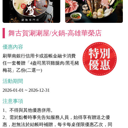
舞古賀涮涮屋/火鍋-高雄華榮店
優惠內容
刷華南銀行信用卡或簽帳金融卡消費
任一套餐贈「4盎司黑羽雞腿肉/黑毛豬
梅花」乙份(二選一)
活動期間
2026-01-01 ~ 2026-12-31
注意事項
1、不得與其他優惠併用。
2、需於點餐時事先告知服務人員，始得享有贈送之優
惠，恕無法於結帳時補贈，每卡每桌僅限優惠乙次，同