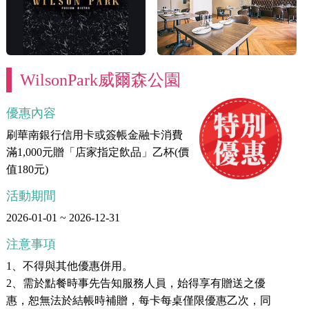
WilsonPark威爾森公園
優惠內容
刷華南銀行信用卡或簽帳金融卡消費
滿1,000元贈「店家指定飲品」乙杯(價
值180元)
活動期間
2026-01-01 ~ 2026-12-31
注意事項
1、不得與其他優惠併用。
2、需於點餐時事先告知服務人員，始得享有贈送之優
惠，恕無法於結帳時補贈，每卡每桌僅限優惠乙次，同