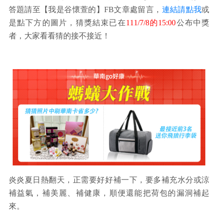
答題請至【我是谷懷萱的】FB文章處留言，
連結請點我
或
是點下方的圖片，猜獎結束已在
111/7/8的15:00
公布中獎
者，大家看看猜的接不接近！
炎炎夏日熱翻天，正需要好好補一下，要多補充水分或涼
補益氣，補美麗、補健康，順便還能把荷包的漏洞補起
來。