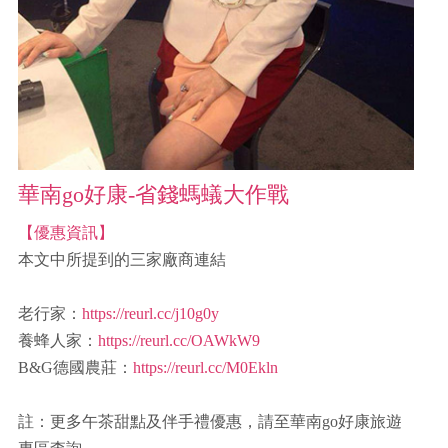
華南go好康-省錢螞蟻大作戰
【優惠資訊】
本文中所提到的三家廠商連結
老行家：
https://reurl.cc/j10g0y
養蜂人家：
https://reurl.cc/OAWkW9
B&G德國農莊：
https://reurl.cc/M0Ekln
註：更多午茶甜點及伴手禮優惠，請至華南go好康旅遊