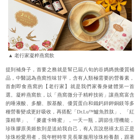
▲ 老行家凝粹燕窩飲
提到補身子，首要之務就是幫已屆八旬的谷媽媽挑優質補
品，中醫認為燕窩性味甘平，含有人類極需要的營養素，
首創即食燕窩的【老行家】就是我們家養身健體第一首
選。凝粹燕窩飲，以「燕窩微分子精粹技術」讓燕窩富含
的唾液酸、多醣、胺基酸、優質蛋白和鐵鈣鋅鉀銅鎂等多
種營養變成更好吸收，再搭配「Dr.Lu™鱸魚胜肽」、「紅
藻精華」、「麥盧卡蜂蜜」，一天一瓶，調節生理機能，
珍珠膠原美姬飲則是送給我自己，有人言說慈禧太后正是
珍珠粉愛用者，我年輕時常見長輩服用珍珠粉養顏，跟著