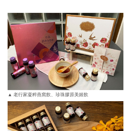
▲ 老行家凝粹燕窩飲、珍珠膠原美姬飲