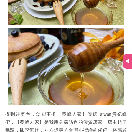
提到好氣色，怎能不推【養蜂人家】優選Taiwan貴妃蜂
蜜，【養蜂人家】是我親身採訪過的優質店家，店主起早
晚歸，四季無休，八方追尋著台灣小蜜蜂的蹤跡，將屬於