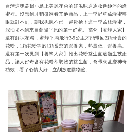
台灣這塊蕞爾小島上美麗花朵的好滋味通通收進純淨的蜂
蜜裡。沒想到才稍微翻看其他商品，上一季野草莓蜂蜜轉
眼就訂不到，讓我扼腕不已，趕緊搶下這一季荔枝蜂蜜，
深怕喝不到來自蘭陽平原的第一好蜜。 當然【養蜂人家】
還有鮮採花粉，蜜蜂平均飛行3-5公里才能帶回2顆珍貴的
花粉，1顆花粉等於1顆番茄的營養素，熱量低，營養高。
還有第一次見到【養蜂人家】推出花粉益生菌這類生技產
品，讓人好奇含有花粉萃取物的益生菌，會帶來甚麼神奇
功效，看了心情大好，立刻放進購物籃。