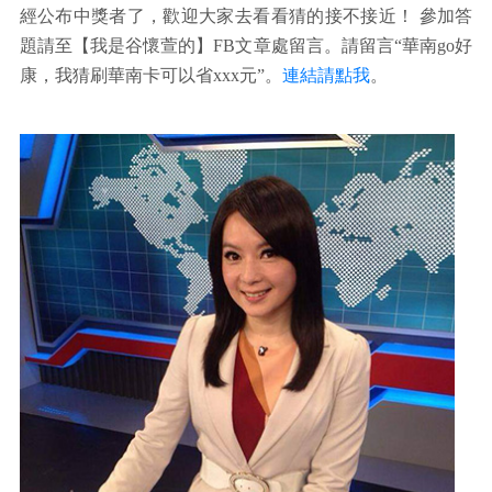
經公布中獎者了，歡迎大家去看看猜的接不接近！ 參加答
題請至【我是谷懷萱的】FB文章處留言。請留言“華南go好
康，我猜刷華南卡可以省xxx元”。
連結請點我
。