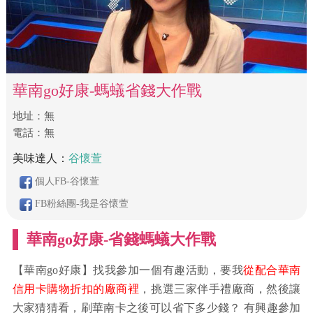
華南go好康-螞蟻省錢大作戰
地址：無
​電話：無
美味達人：
谷懷萱
個人FB-谷懷萱
FB粉絲團-我是谷懷萱
華南go好康-省錢螞蟻大作戰
【華南go好康】找我參加一個有趣活動，要我
從配合華南
信用卡購物折扣的廠商裡
，挑選三家伴手禮廠商，然後讓
大家猜猜看，刷華南卡之後可以省下多少錢？ 有興趣參加