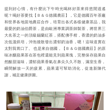
提到好心情，有什麼比下午時光喝杯好茶來得悠閒逍遙
呢？喝好茶要找【Ｂ＆Ｇ德國農莊】，它是德國百年茶廠
和世界各地當地農莊合作，培育出各式各樣健康茶品，我
最愛的奶油伯爵茶，是由歐洲專業調茶師製茶，將世界三
大名茶之一的頂級錫蘭紅茶，搭配佛手柑，香濃的奶油多
次低溫烘培，沖泡後散發出濃郁奶油香，嗯！這味道實在
太對我胃口了。 也是來自德國，【Ｂ＆Ｇ德國農莊】的原
味冰釀蘋果茶在茶包裡還能見到蘋果塊，完整保存蘋果自
然酸甜滋味，濃郁蘋果香氣在鼻尖久久不散，滿室生香，
瞬間解放一天的疲累，蘋果還可幫助消化，促進新陳代
謝，補足健康拼圖。