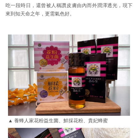
吃一段時日，還曾被人稱讚皮膚由內而外潤澤透光，現下
來到知天命之年，更需氣色好。
▲ 養蜂人家花粉益生菌、鮮採花粉、貴妃蜂蜜