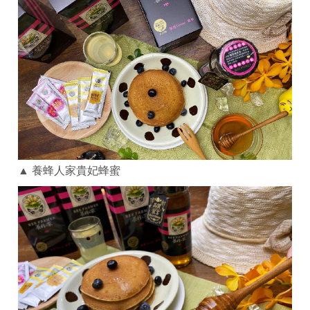
▲ 養蜂人家貴妃蜂蜜