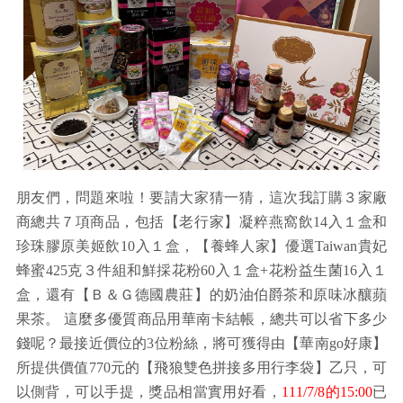
朋友們，問題來啦！要請大家猜一猜，這次我訂購３家廠
商總共７項商品，包括【老行家】凝粹燕窩飲14入１盒和
珍珠膠原美姬飲10入１盒，【養蜂人家】優選Taiwan貴妃
蜂蜜425克３件組和鮮採花粉60入１盒+花粉益生菌16入１
盒，還有【Ｂ＆Ｇ德國農莊】的奶油伯爵茶和原味冰釀蘋
果茶。 這麼多優質商品用華南卡結帳，總共可以省下多少
錢呢？最接近價位的3位粉絲，將可獲得由【華南go好康】
所提供價值770元的【飛狼雙色拼接多用行李袋】乙只，可
以側背，可以手提，獎品相當實用好看，
111/7/8的15:00
已