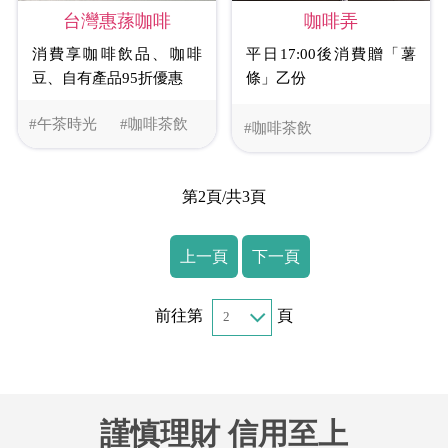
台灣惠蓀咖啡
咖啡弄
消費享咖啡飲品、咖啡
平日17:00後消費贈「薯
豆、自有產品95折優惠
條」乙份
#午茶時光
#咖啡茶飲
#咖啡茶飲
第2頁/共3頁
上一頁
下一頁
前往第
頁
謹慎理財 信用至上