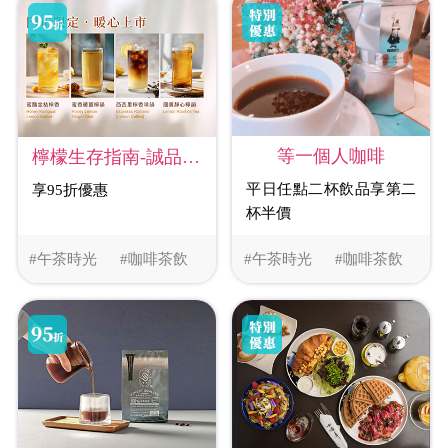
等一個人咖啡
檸檬生存指南-誠品松菸創始店
平日任點二杯飲品享第二
享95折優惠
杯半價
#午茶時光
#咖啡茶飲
#午茶時光
#咖啡茶飲