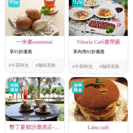
一米麥eatmimai
Vittaria Café書帶蕨
享95折優惠
享內用92折優惠
#午茶時光
#咖啡茶飲
#午茶時光
#咖啡茶飲
墾丁夏都沙灘酒店-臨海咖啡廳
Labu café