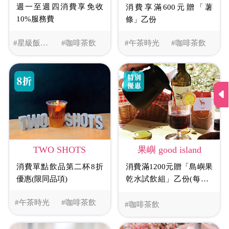
週一至週四消費享免收
消費享滿600元贈「薯
10%服務費
條」乙份
#星級飯店美食
#咖啡茶飲
#午茶時光
#咖啡茶飲
TWO SHOTS
果嶼 good island
消費單點飲品第二杯8折
消費滿1200元贈「島嶼果
優惠(限同品項)
乾水試飲組」乙份(每組3
包,依現場口味隨機出貨)
#午茶時光
#咖啡茶飲
#咖啡茶飲