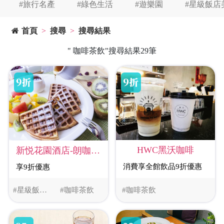
#旅行名產
#綠色生活
#遊樂園
#星級飯店
首頁
搜尋
搜尋結果
" 咖啡茶飲"搜尋結果29筆
HWC黑沃咖啡
新悦花園酒店-朗咖啡廳
消費享全館飲品9折優惠
享9折優惠
#星級飯店美食
#咖啡茶飲
#咖啡茶飲