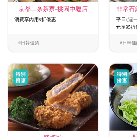
京都二条茶寮-桃園中壢店
非常石
消費享內用9折優惠
平日(週一
元享95折
#日韓佳餚
#日韓佳