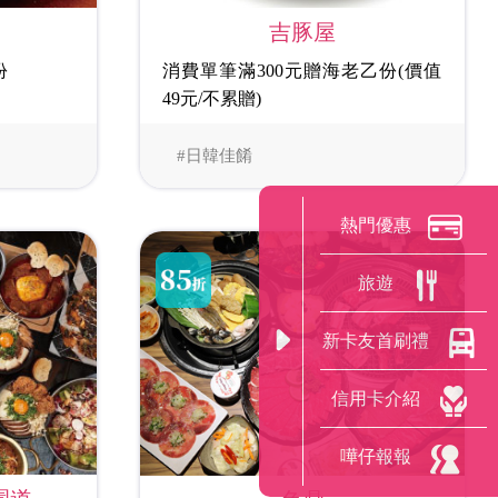
吉豚屋
份
消費單筆滿300元贈海老乙份(價值
49元/不累贈)
#日韓佳餚
熱門優惠
旅遊
新卡友首刷禮
信用卡介紹
嘩仔報報