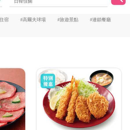
星住宿
#高爾夫球場
#旅遊景點
#連鎖餐廳