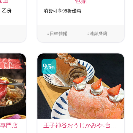
園道
色鼎
」乙份
消費可享98折優惠
#日韓佳餚
#連鎖餐廳
飽專門店
王子神谷おうじかみや-台北店