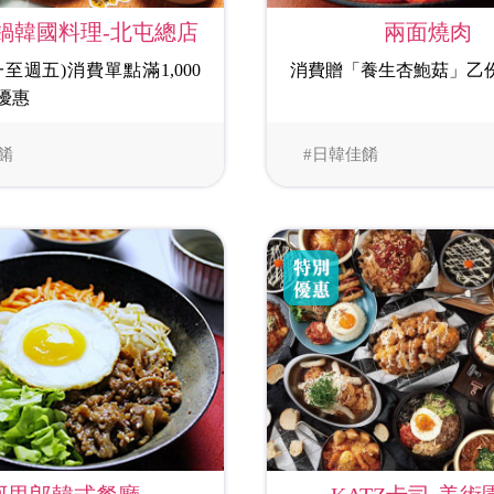
鍋韓國料理-北屯總店
兩面燒肉
至週五)消費單點滿1,000
消費贈「養生杏鮑菇」乙
優惠
餚
#日韓佳餚