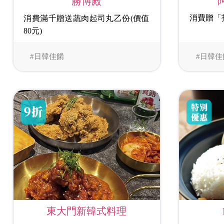
勝博殿
消費贈「
消費滿千贈送蔬肉起司丸乙份(價值
80元)
#日韓佳餚
#日韓佳
東大門新韓式料理