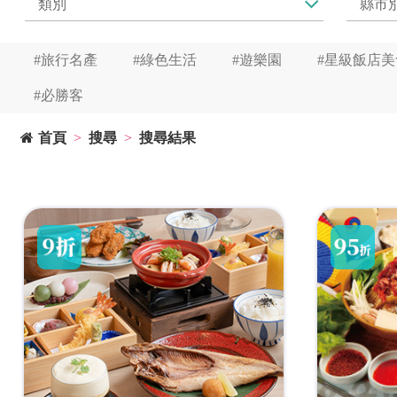
#旅行名產
#綠色生活
#遊樂園
#星級飯店美
#必勝客
首頁
搜尋
搜尋結果