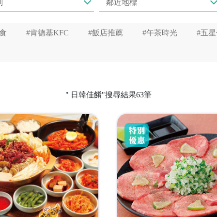
食
#肯德基KFC
#飯店推薦
#午茶時光
#五
" 日韓佳餚"搜尋結果63筆