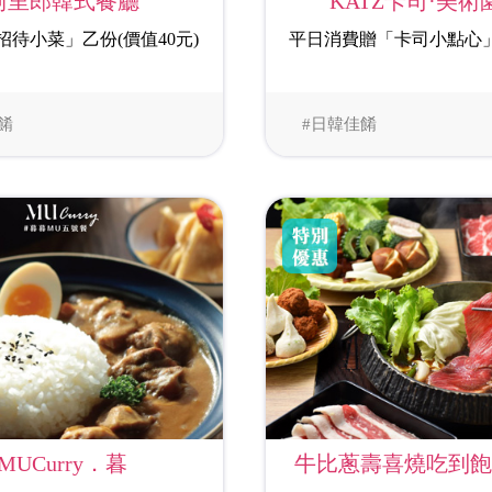
阿里郎韓式餐廳
KATZ卡司·美術
招待小菜」乙份(價值40元)
平日消費贈「卡司小點心
餚
#日韓佳餚
MUCurry．暮
牛比蔥壽喜燒吃到