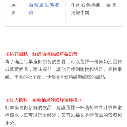
屏
自然風生態餐
牛肉石鍋拌飯、藥膳
東
廳
清燉牛肉
招桃花甜點：鮮奶油蛋糕或草莓奶昔
為了滿足牡羊座對甜食的喜愛，可以選擇一份鮮奶油蛋糕
或草莓奶昔，甜味濃郁，讓他們感到愉悅和滿足。個性豪
氣、率真的牡羊座，也懂得享受精緻與細膩的甜品。
招貴人飲料：葡萄柚果汁或蜂蜜檸檬水
牡羊座喜歡新鮮的飲品，建議選擇一杯葡萄柚果汁或蜂蜜
檸檬水，既可以消暑解渴，又可以補充身體所需的營養和
水分。