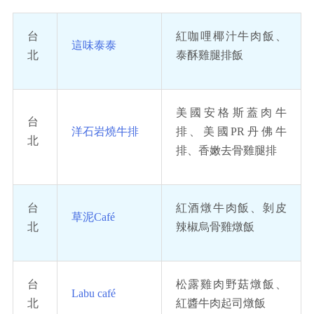
台
紅咖哩椰汁牛肉飯、
這味泰泰
北
泰酥雞腿排飯
美國安格斯蓋肉牛
台
洋石岩燒牛排
排、美國PR丹佛牛
北
排、香嫩去骨雞腿排
台
紅酒燉牛肉飯、剝皮
草泥Café
北
辣椒烏骨雞燉飯
台
松露雞肉野菇燉飯、
Labu café
北
紅醬牛肉起司燉飯