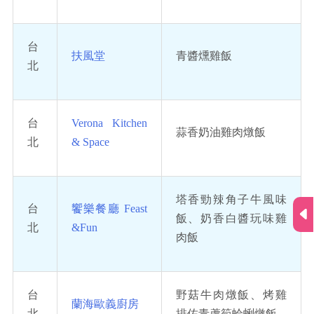
台
扶風堂
青醬燻雞飯
北
台
Verona Kitchen
蒜香奶油雞肉燉飯
北
& Space
塔香勁辣角子牛風味
台
饗樂餐廳 Feast
飯、奶香白醬玩味雞
北
&Fun
肉飯
台
野菇牛肉燉飯、烤雞
蘭海歐義廚房
北
排佐青蘆筍蛤蜊燉飯