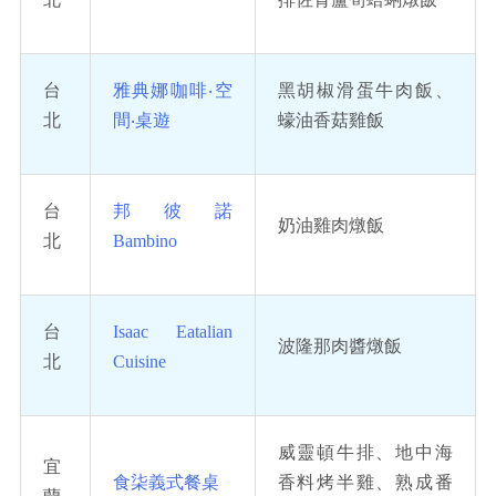
台
雅典娜咖啡‧空
黑胡椒滑蛋牛肉飯、
北
間‧桌遊
蠔油香菇雞飯
台
邦彼諾
奶油雞肉燉飯
北
Bambino
台
Isaac Eatalian
波隆那肉醬燉飯
北
Cuisine
威靈頓牛排、地中海
宜
食柒義式餐桌
香料烤半雞、熟成番