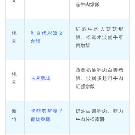
蘭
茄牛肉燉飯
紅酒牛肉與菇菇焗
桃
利百代彩筆文
飯、松露水波蛋牛肝
園
創館
菌燉飯
蒔蘿奶油雞肉白醬燉
桃
古月新城
飯、波爾多起司牛肉
園
紅醬燉飯
新
卡菲努努親子
奶油白醬雞肉、菲力
竹
寵物餐廳
牛肉佐松露醬