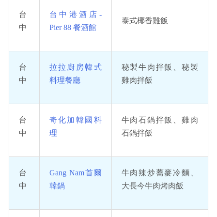
台
台中港酒店-
泰式椰香雞飯
中
Pier 88 餐酒館
台
拉拉廚房韓式
秘製牛肉拌飯、秘製
中
料理餐廳
雞肉拌飯
台
奇化加韓國料
牛肉石鍋拌飯、雞肉
中
理
石鍋拌飯
台
Gang Nam首爾
牛肉辣炒蕎麥冷麵、
中
韓鍋
大長今牛肉烤肉飯