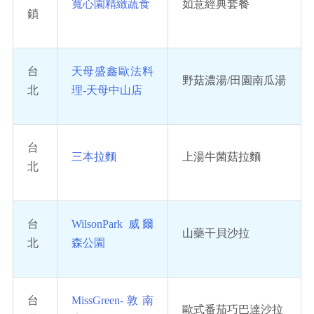
寬心園精緻蔬食
如意經典套餐
鎖
台
天母盛鑫歐法料
野菇濃湯/田園南瓜湯
北
理-天母中山店
台
三本拉麵
上湯牛菌菇拉麵
北
台
WilsonPark 威爾
山藥干貝沙拉
北
森公園
台
MissGreen-敦南
歐式番茄巧巴達沙拉