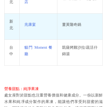
北
店
新
兆康宴
薑黃隆咚鍋
北
台
貓門 Moment 餐
凱薩烤雞沙拉/蔬活什
中
廳
錦湯
營養甜點：純淨果凍
處女座對於甜點也注重營養價值和健康成分。一份以新鮮
水果和純凈成分製作的果凍，能讓他們享受到甜蜜的滋