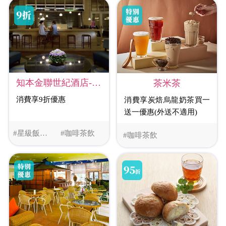
知本金聯世紀酒店-世紀酒吧
茶米茶
消費享9折優惠
消費享炭焙烏龍奶茶買一
送一優惠(外送不適用)
#星級飯店美食
#咖啡茶飲
#咖啡茶飲