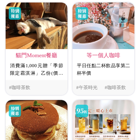
貓門Moment餐廳
等一個人咖啡
消費滿1,000元贈「季節
平日任點二杯飲品享第二
限定霜淇淋」乙份(價值
杯半價
110元-130元)。
#咖啡茶飲
#午茶時光
#咖啡茶飲