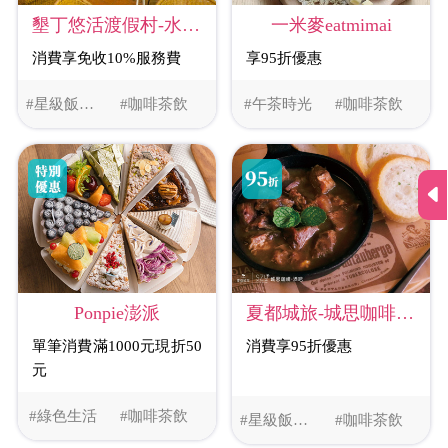
墾丁悠活渡假村-水月荷庭園書坊
一米麥eatmimai
消費享免收10%服務費
享95折優惠
#星級飯店美食
#咖啡茶飲
#午茶時光
#咖啡茶飲
Ponpie澎派
夏都城旅-城思咖啡•酒吧
單筆消費滿1000元現折50
消費享95折優惠
元
#綠色生活
#咖啡茶飲
#星級飯店美食
#咖啡茶飲