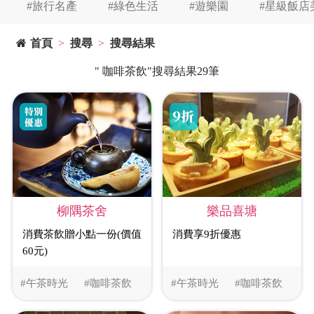
#旅行名產
#綠色生活
#遊樂園
#星級飯店
首頁
搜尋
搜尋結果
" 咖啡茶飲"搜尋結果29筆
柳隅茶舍
樂品喜塘
消費茶飲贈小點一份(價值
消費享9折優惠
60元)
#午茶時光
#咖啡茶飲
#午茶時光
#咖啡茶飲