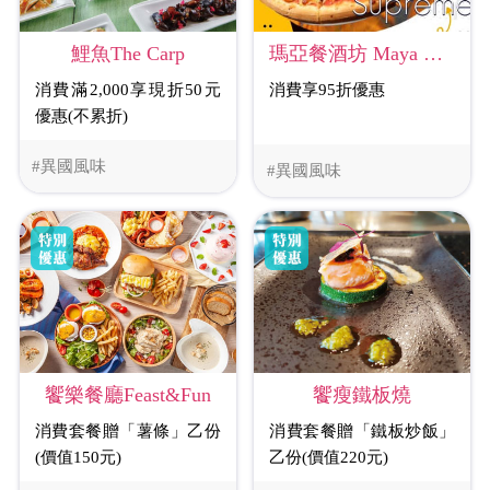
鯉魚The Carp
瑪亞餐酒坊 Maya Bistro
消費滿2,000享現折50元
消費享95折優惠
優惠(不累折)
#異國風味
#異國風味
饗瘦鐵板燒
饗樂餐廳Feast&Fun
消費套餐贈「鐵板炒飯」
消費套餐贈「薯條」乙份
乙份(價值220元)
(價值150元)