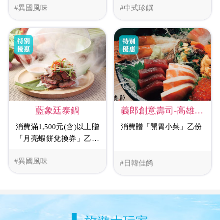
#異國風味
#中式珍饌
藍象廷泰鍋
義郎創意壽司-高雄忠言店
消費滿1,500元(含)以上贈
消費贈「開胃小菜」乙份
「月亮蝦餅兌換券」乙張
(限下次消費時使用)
#異國風味
#日韓佳餚