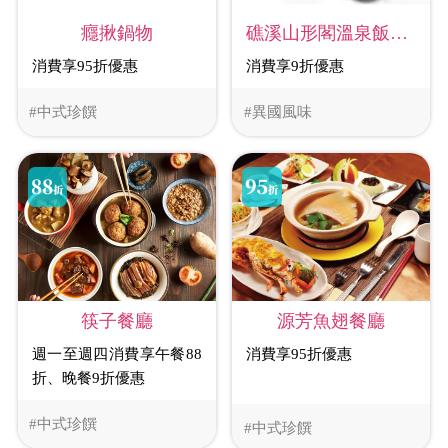
癮揪鍋物
礁溪山形閣溫泉飯店-米澤廳
消費享95折優惠
消費享9折優惠
#中式珍饌
#異國風味
源芳魚翅餐廳
筷子餐廳
消費享95折優惠
週一至週四消費享午餐88
折、晚餐9折優惠
#中式珍饌
#中式珍饌