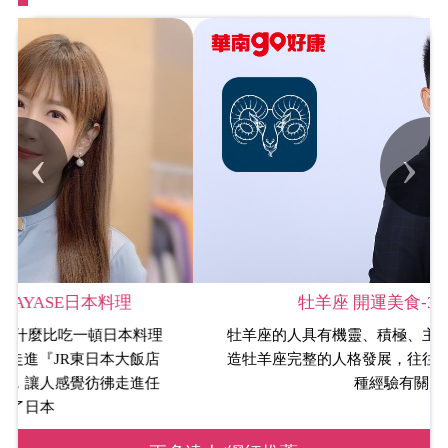
‹
›
牡羊座 開運美食-3/21~4/20
牡羊座的人具有機靈、積極、主動和冒險的人格，塑
造牡羊座完整的人格發展，往往跟他小時候發生的各
種經驗有關。