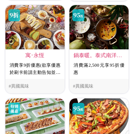
寓･永恆
鍋泰暖。泰式南洋鍋物
消費享9折優惠(欲享優惠
消費滿2,500元享95折優
於刷卡前請主動告知並出
惠
示畫面)
#異國風味
#異國風味