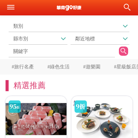
#旅行名產
#綠色生活
#遊樂園
#星級飯店
精選推薦